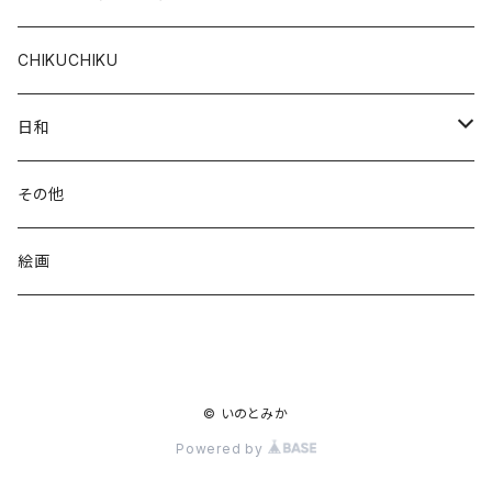
CHIKUCHIKU
日和
お出かけ日和
その他
お散歩日和
絵画
お洒落日和
© いのとみか
Powered by