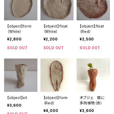
【object】form
【object】float
【object】float
（White）
（White）
（Red）
¥2,800
¥2,200
¥2,500
SOLD OUT
SOLD OUT
SOLD OUT
【object】sit
【object】form
オブジェ 頭に
（Red）
多肉植物（赤）
¥3,600
¥4,000
¥3,600
SOLD OUT